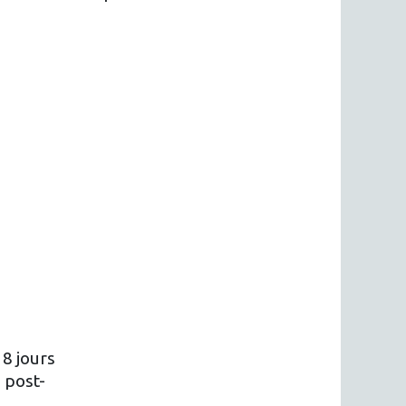
8 jours
 post-