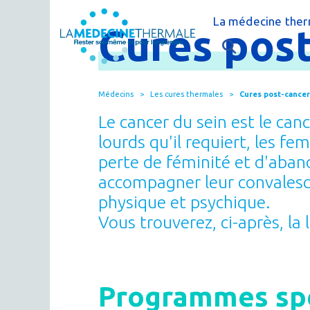
La médecine ther
Cures
post
C'est quoi la m
L'éducation thé
Médecins
Les cures thermales
Cures post-cancer
La recherche t
Le cancer du sein est le can
FAQ - Question
lourds qu'il requiert, les f
perte de féminité et d'aban
accompagner leur convalesc
physique et psy­chique.
Vous trouverez, ci-après, l
Programmes spé