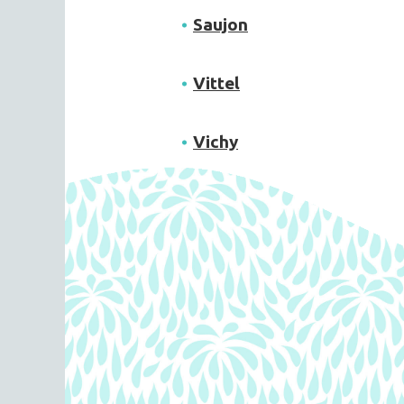
Saujon
Vittel
Vichy