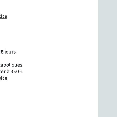
site
8 jours
taboliques
er à 350 €
site