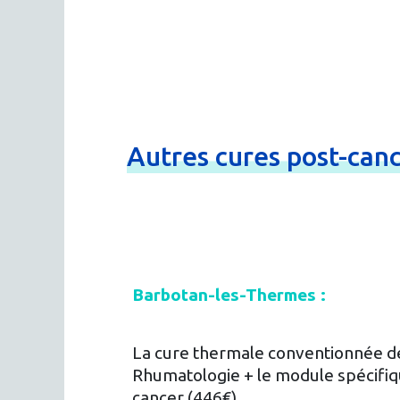
Autres
cures
post-
can
Barbotan-les-Thermes :
La cure thermale conventionnée de
Rhumatologie + le module spécifiq
cancer (446€)