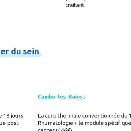
traitant.
cer
du
sein
Cambo-les-Bains
:
 18 jours
La cure thermale conventionnée de 1
ue post-
Rhumatologie + le module spécifique
cancer (446€)