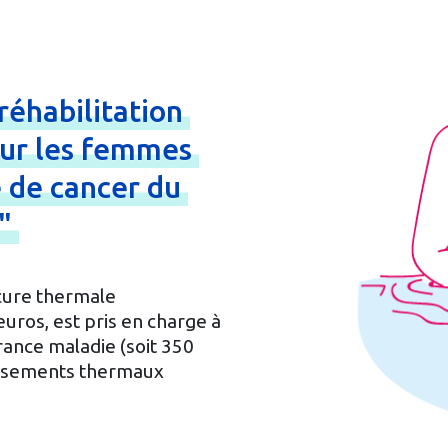
réhabilitation
ur
les
femmes
e
de
cancer
du
l"
cure thermale
uros, est pris en charge à
rance maladie (soit 350
blissements thermaux