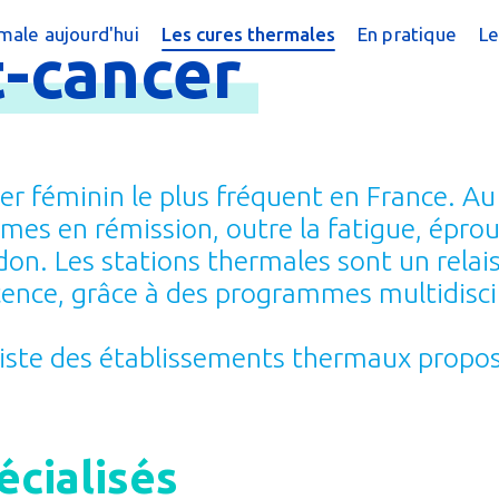
male aujourd'hui
Les cures thermales
En pratique
L
-
cancer
édecine thermale
Cures conventionnées
Annuaire des s
Q
rapeutique
Cures pédiatriques
Prescrire une
Ac
hermale
Cures post-cancer
La cure côté p
Pu
cer féminin le plus fréquent en France. A
s fréquentes
Formation du 
E
emmes en rémission, outre la fatigue, épr
don. Les stations thermales sont un relai
Exercer la mé
ence, grâce à des programmes multidiscip
Opportunités d
a liste des établissements thermaux propo
cialisés