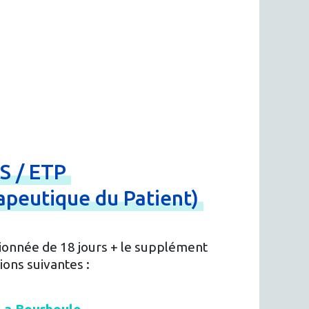
CS
/
ETP
apeutique
du
Patient)
ionnée de 18 jours + le supplément
ions suivantes :