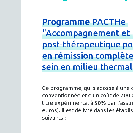
Programme
PACTHe
"Accompagnement
et
post-
thérapeutique
po
en
rémission
complèt
sein
en
milieu
therma
Ce programme, qui s'adosse à une 
conventionnée et d'un coût de 700 e
titre expérimental à 50% par l'assu
euros). Il est délivré dans les éta
suivants :