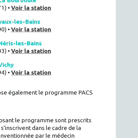
La Bourboule
71) •
Voir la station
vaux-les-Bains
90) •
Voir la station
éris-les-Bains
03) •
Voir la station
Vichy
94) •
Voir la station
pose également le programme PACS
sant le programme sont prescrits
s'inscrivent dans le cadre de la
conventionnée par le médecin