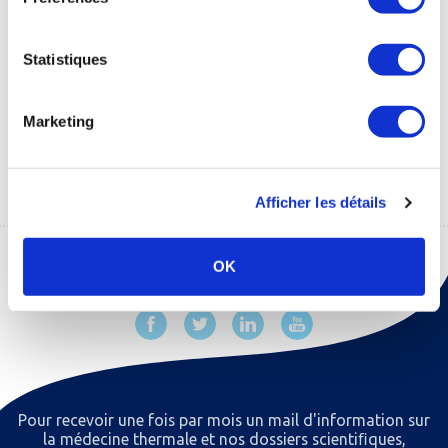
Statistiques
Communiqué de
Communiqué de
presse PACThe
presse "Du SMR au
Marketing
SMER"
1 Mo
930 Ko
Afficher les détails
OK
Pour recevoir une fois par mois un mail d'information sur
la médecine thermale et nos dossiers scientiﬁques,