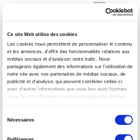
Ce site Web utilise des cookies
Les cookies nous permettent de personnaliser le contenu
et les annonces, d'offrir des fonctionnalités relatives aux
Communiqué de
Communiqué de
médias sociaux et d'analyser notre trafic. Nous
presse
presse SPECTH
Thermes&Veines
partageons également des informations sur l'utilisation de
1 Mo
notre site avec nos partenaires de médias sociaux, de
1 Mo
publicité et d'analyse, qui peuvent combiner celles-ci
avec d'autres informations que vous leur avez fournies
ou qu'ils ont collectées lors de votre utilisation de leurs
services. Vous consentez à nos cookies si vous
continuez à utiliser notre site Web.
Sélection
Nécessaires
du
consentement
Préférences