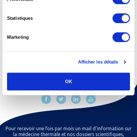
Statistiques
Communiqué de
Communiqué de
presse PACThe
presse "Du SMR au
Marketing
SMER"
1 Mo
930 Ko
Afficher les détails
OK
Pour recevoir une fois par mois un mail d'information sur
la médecine thermale et nos dossiers scientiﬁques,