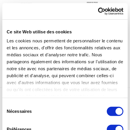
Ce site Web utilise des cookies
Les cookies nous permettent de personnaliser le contenu
et les annonces, d'offrir des fonctionnalités relatives aux
Communiqué de
Communiqué de
médias sociaux et d'analyser notre trafic. Nous
presse
presse SPECTH
Thermes&Veines
partageons également des informations sur l'utilisation de
1 Mo
notre site avec nos partenaires de médias sociaux, de
1 Mo
publicité et d'analyse, qui peuvent combiner celles-ci
avec d'autres informations que vous leur avez fournies
ou qu'ils ont collectées lors de votre utilisation de leurs
services. Vous consentez à nos cookies si vous
continuez à utiliser notre site Web.
Sélection
Nécessaires
du
consentement
Préférences