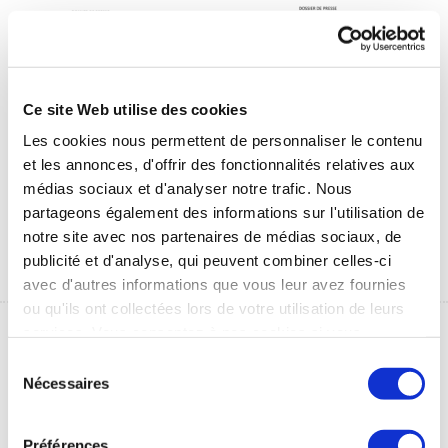
Ce site Web utilise des cookies
Les cookies nous permettent de personnaliser le contenu
et les annonces, d'offrir des fonctionnalités relatives aux
Communiqué de
Communiqué de
médias sociaux et d'analyser notre trafic. Nous
presse
presse SPECTH
Thermes&Veines
partageons également des informations sur l'utilisation de
1 Mo
notre site avec nos partenaires de médias sociaux, de
1 Mo
publicité et d'analyse, qui peuvent combiner celles-ci
avec d'autres informations que vous leur avez fournies
ou qu'ils ont collectées lors de votre utilisation de leurs
services. Vous consentez à nos cookies si vous
continuez à utiliser notre site Web.
Sélection
Nécessaires
du
consentement
Préférences