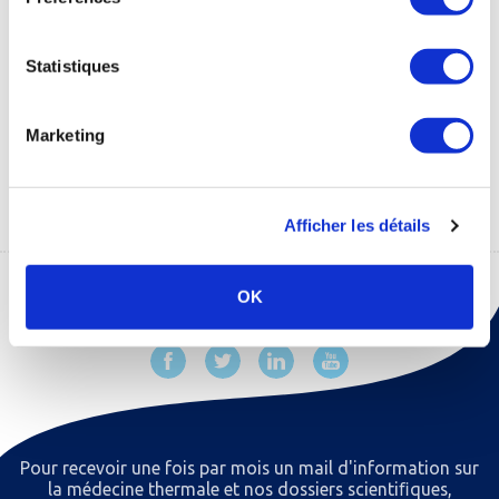
Statistiques
Communiqué de
Communiqué de
presse PACThe
presse "Du SMR au
Marketing
SMER"
1 Mo
930 Ko
Afficher les détails
OK
Pour recevoir une fois par mois un mail d'information sur
la médecine thermale et nos dossiers scientiﬁques,