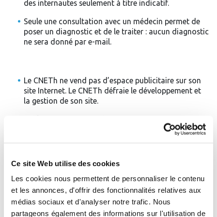
des internautes seulement à titre indicatif.
Seule une consultation avec un médecin permet de
poser un diagnostic et de le traiter : aucun diagnostic
ne sera donné par e-mail.
Le CNETh ne vend pas d’espace publicitaire sur son
site Internet. Le CNETh défraie le développement et
la gestion de son site.
Les liens Internet vers d’autres sites Internet sont
seulement mentionnés à titre informatif. Le contenu
de ces sites n’engage en aucune manière le CNETh.
Ce site Web utilise des cookies
Le site www.medecinethermale.org est labellisé HONcode.
Les sites demandant la certification et les sites certifiés
Les cookies nous permettent de personnaliser le contenu
s'engagent à respecter les bonnes pratiques éditoriales
et les annonces, d'offrir des fonctionnalités relatives aux
édictées dans le HONcode.
médias sociaux et d'analyser notre trafic. Nous
partageons également des informations sur l'utilisation de