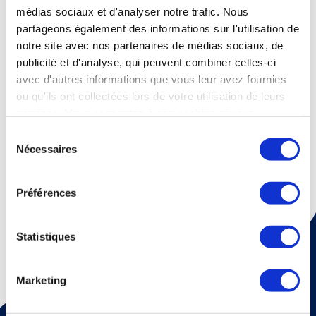
En communiquant votre question, vous êtes avisé que votre email sera conservé de façon
médias sociaux et d'analyser notre trafic. Nous
confidentielle afin de répondre à votre demande. Vous pouvez à tout moment révoquer ce
partageons également des informations sur l'utilisation de
droit d’usage, en utilisant les voies et moyens indiqués dans notre
politique de protection
notre site avec nos partenaires de médias sociaux, de
des données
.
publicité et d'analyse, qui peuvent combiner celles-ci
avec d'autres informations que vous leur avez fournies
ou qu'ils ont collectées lors de votre utilisation de leurs
services. Vous consentez à nos cookies si vous
Envoyer
continuez à utiliser notre site Web.
Sélection
Nécessaires
du
consentement
Préférences
Statistiques
Marketing
Pour recevoir une fois par mois un mail d'information sur