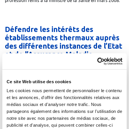
profession remis à la ministre de la Santé en mars 2008.
Défendre les intérêts des
établissements thermaux auprès
des différentes instances de l’Etat
et de l’Assurance Maladie.
Si l’allopathie a permis, depuis la fin du XIXe siècle,
d’extraordinaires progrès médicaux, elle a également
Ce site Web utilise des cookies
donné à la pharmacopée une place de plus en plus
prépondérante, au risque d’une surconsommation de
Les cookies nous permettent de personnaliser le contenu
médicaments. Autant pour des raisons économiques que
et les annonces, d'offrir des fonctionnalités relatives aux
pour une plus grande efficacité thérapeutique, d’autres
médias sociaux et d'analyser notre trafic. Nous
approches thérapeutiques plus holistiques sont
partageons également des informations sur l'utilisation de
nécessaires. Au delà de son efficacité, la médecine
notre site avec nos partenaires de médias sociaux, de
thermale redonne toute sa place à l’interaction
publicité et d'analyse, qui peuvent combiner celles-ci
thérapeutique, recentrant la relation entre le médecin et