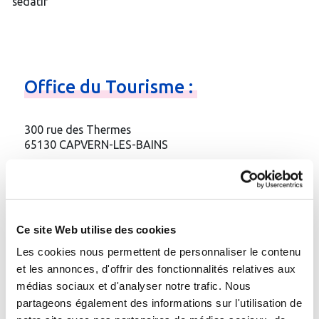
sédatif
Office
du
Tourisme
:
300 rue des Thermes
65130 CAPVERN-LES-BAINS
Téléphone
:
05.62.39.00.46
Email
:
Contacter par e-mail
Site web
:
http://www.coeurdespyrenees.com
Ce site Web utilise des cookies
Les cookies nous permettent de personnaliser le contenu
Gare à proximité :
Gare de Capvern-les-Bains (3 km), gare de
et les annonces, d'offrir des fonctionnalités relatives aux
Lannemezan (8 km), navettes assurées entre ces
médias sociaux et d'analyser notre trafic. Nous
deux gares
partageons également des informations sur l'utilisation de