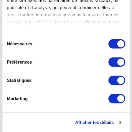
notre site avec nos partenaires de médias sociaux, de
publicité et d'analyse, qui peuvent combiner celles-ci
avec d'autres informations que vous leur avez fournies
Etablissement thermal de la
ou qu'ils ont collectées lors de votre utilisation de leurs
station
services. Vous consentez à nos cookies si vous
continuez à utiliser notre site Web.
Sélection
Nécessaires
du
consentement
Préférences
Statistiques
Marketing
Afficher les détails
Capvern-les-Bains -
HAUTES-PYRENEES
- Occitanie