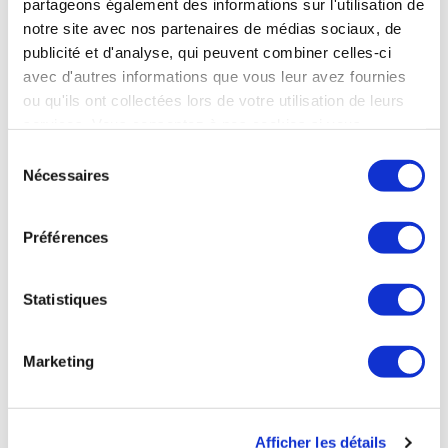
partageons également des informations sur l'utilisation de
d’hypnotiques.
notre site avec nos partenaires de médias sociaux, de
publicité et d'analyse, qui peuvent combiner celles-ci
L’activité physique est nettement améliorée dans le
avec d'autres informations que vous leur avez fournies
groupe thermal ainsi que le contrôle pondéral. Sur ce
dernier point, il y a une différence de 5% en faveur
ou qu'ils ont collectées lors de votre utilisation de leurs
du groupe intervention à 12 mois.
services. Vous consentez à nos cookies si vous
continuez à utiliser notre site Web.
Sélection
Nécessaires
du
consentement
Préférences
Statistiques
Marketing
Afficher les détails