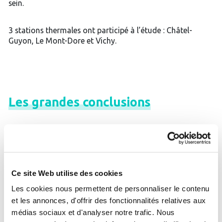
sein.
3 stations thermales ont participé à l’étude : Châtel-
Guyon, Le Mont-Dore et Vichy.
Les
grandes
conclusions
L’étude Pacthe montre que le gain de qualité de vie à
6 mois, mesuré par le questionnaire SF36, est
significativement supérieur pour le groupe thermal.
Il y a une différence significative en faveur du groupe
Ce site Web utilise des cookies
thermal concernant la dépression mais pas l’anxiété.
Les cookies nous permettent de personnaliser le contenu
La qualité du sommeil est améliorée de manière
et les annonces, d'offrir des fonctionnalités relatives aux
importante et de façon durable dans le groupe
médias sociaux et d'analyser notre trafic. Nous
témoin sans que cela soit lié à la consommation