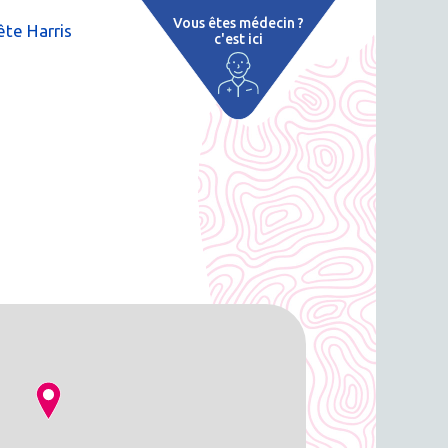
Vous êtes médecin ?
te Harris
c'est ici
e
 par région
tions thermales
 cure thermale
ent
 personnalisé
 thermale
on thermale