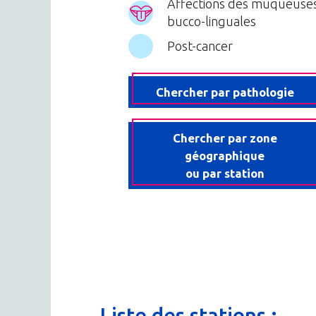
Affections des muqueuse
bucco-linguales
Post-cancer
Chercher par pathologie
Chercher par zone
géographique
ou par station
Liste
des
stations
: