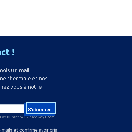
act
!
mois un mail
ine thermale et nos
nnez vous à notre
S'abonner
r vous inscrire. Ex. : abc@xyz.com
mails et confirme avoir pris