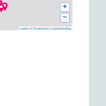
+
−
Leaflet
| ©
Thunderforest
, ©
OpenStreetMap