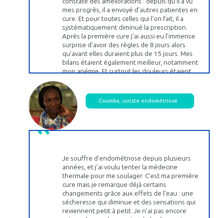
constaté des améliorations : depuis qu'il a vu
mes progrès, il a envoyé d'autres patientes en
cure. Et pour toutes celles qui l'on fait, il a
systématiquement diminué la prescription.
Après la première cure j'ai aussi eu l'immense
surprise d'avoir des règles de 8 jours alors
qu’avant elles duraient plus de 15 jours. Mes
bilans étaient également meilleur, notamment
mon anémie. Et surtout les douleurs étaient
moins. Après la deuxième cure, je suis passée à
5 jours de règles. Et encore moins de douleurs.
La troisième année, je suis passée à 4 jours, avec
Coumba, curiste endométriose
seulement deux jours d'hémorragie. Là, je
revivais ! Et puis surtout, pas de douleur,
pendant 10 mois !
Je souffre d’endométriose depuis plusieurs
années, et j’ai voulu tenter la médecine
thermale pour me soulager. C’est ma première
cure mais je remarque déjà certains
changements grâce aux effets de l’eau : une
sécheresse qui diminue et des sensations qui
reviennent petit à petit. Je n’ai pas encore