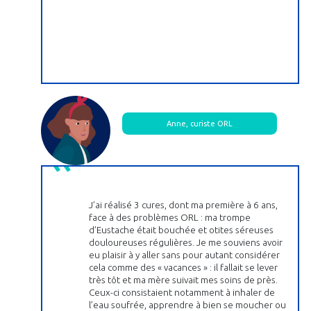
Anne, curiste ORL
J’ai réalisé 3 cures, dont ma première à 6 ans,
face à des problèmes ORL : ma trompe
d’Eustache était bouchée et otites séreuses
douloureuses régulières. Je me souviens avoir
eu plaisir à y aller sans pour autant considérer
cela comme des « vacances » : il fallait se lever
très tôt et ma mère suivait mes soins de près.
Ceux-ci consistaient notamment à inhaler de
l’eau soufrée, apprendre à bien se moucher ou