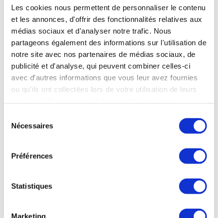
complément pour se concentrer sur soi. L’eau
Les cookies nous permettent de personnaliser le contenu
n’est pas étrangère au traitement ; nous suivons
et les annonces, d'offrir des fonctionnalités relatives aux
la cure de boisson scrupuleusement et
médias sociaux et d'analyser notre trafic. Nous
sa composition, adaptée aux maladies, montre
ses effets.
partageons également des informations sur l'utilisation de
notre site avec nos partenaires de médias sociaux, de
publicité et d'analyse, qui peuvent combiner celles-ci
avec d'autres informations que vous leur avez fournies
Affections digestives
ou qu'ils ont collectées lors de votre utilisation de leurs
services. Vous consentez à nos cookies si vous
continuez à utiliser notre site Web.
Sélection
Claudette, curiste affections digestives
Nécessaires
du
& rhumatologie
consentement
Préférences
J’ai fait une 1ère cure en rhumatologie à la suite
Statistiques
d’un accident. Les soins dans l’eau avaient
l’avantage d’être moins douloureux que des
soins normaux, ce qui m’avait beaucoup
Marketing