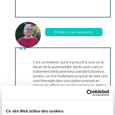
Philippe, curiste spasmophile
C’est un médecin qui m’a prescrit la cure car je
faisais de la spasmophilie. Après avoir suivi un
traitement médicamenteux pendant plusieurs
années, on m’a finalement proposé de faire une
cure thermale dans une station prenant en
charge les affections psychosomatiques. Petit à
petit, grâce à la cure, j’ai pu arrêter les
traitements médicamenteux les plus lourds. La
cure est très relaxante, elle permet de sortir des
problèmes du quotidien. Ce n’est pas un
traitement en soi mais le psychisme joue un rôle
Ce site Web utilise des cookies
dans toutes les maladies et c’est un bon