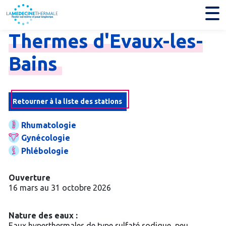
Thermes
d'Evaux-
les-
Bains
Retourner à la liste des stations
Rhumatologie
Gynécologie
Phlébologie
Ouverture
16 mars au 31 octobre 2026
Nature des eaux :
Eaux hyperthermales de type sulfaté sodique, peu