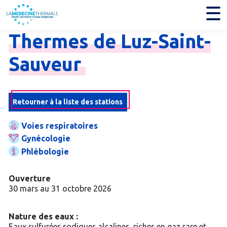
Thermes
de
Luz-
Saint-
Sauveur
Retourner à la liste des stations
Voies respiratoires
Gynécologie
Phlébologie
Ouverture
30 mars au 31 octobre 2026
Nature des eaux :
Eaux sulfurées sodiques alcalines, riches en gaz rare et