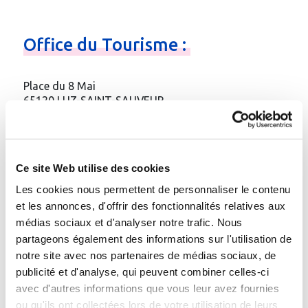
Office
du
Tourisme
:
Place du 8 Mai
65120 LUZ-SAINT-SAUVEUR
Téléphone
:
05.62.92.30.30
Fax
: 05.62.92.87.19
Email
:
Contacter par e-mail
Ce site Web utilise des cookies
Site web
:
http://www.luz.org/
Les cookies nous permettent de personnaliser le contenu
et les annonces, d'offrir des fonctionnalités relatives aux
Gare à proximité :
médias sociaux et d'analyser notre trafic. Nous
gare TGV à Lourdes (30 km), navette SNCF
partageons également des informations sur l'utilisation de
notre site avec nos partenaires de médias sociaux, de
publicité et d'analyse, qui peuvent combiner celles-ci
avec d'autres informations que vous leur avez fournies
Etablissement thermal de la
ou qu'ils ont collectées lors de votre utilisation de leurs