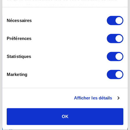
station
services. Vous consentez à nos cookies si vous
continuez à utiliser notre site Web.
Sélection
Nécessaires
du
consentement
Préférences
Statistiques
Marketing
Afficher les détails
Luz-Saint-Sauveur -
HAUTES-PYRENEES
- Occitanie
Thermes Luzéa
OK
30 mars au 31 octobre 2026
05.62.92.81.58.