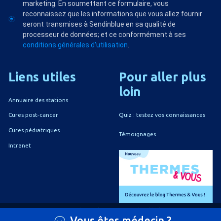
marketing. En soumettant ce formulaire, vous
reconnaissez que les informations que vous allez fournir
seront transmises à Sendinblue en sa qualité de
processeur de données; et ce conformément à ses
conditions générales d'utilisation
.
Liens
utiles
Pour
aller
plus
loin
Annuaire des stations
Quiz : testez vos connaissances
Cures post-cancer
Cures pédiatriques
Témoignages
Intranet
A propos du CNETh
Mentions légales
Vous êtes médecin ?