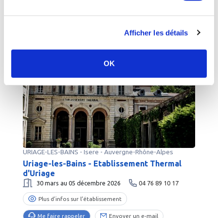
Me faire rappeler
Envoyer un e-mail
Afficher les détails
OK
URIAGE-LES-BAINS
-
Isere
- Auvergne-Rhône-Alpes
Uriage-les-Bains - Etablissement Thermal
d'Uriage
30 mars au 05 décembre 2026
04 76 89 10 17
Plus d’infos sur l’établissement
Me faire rappeler
Envoyer un e-mail