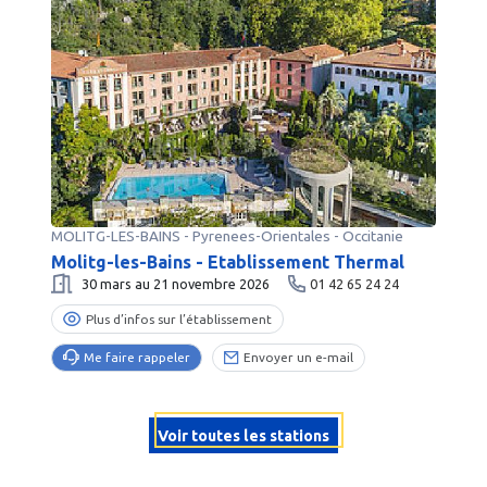
MOLITG-LES-BAINS
-
Pyrenees-Orientales
- Occitanie
Molitg-les-Bains - Etablissement Thermal
30 mars au 21 novembre 2026
01 42 65 24 24
Plus d’infos sur l’établissement
Me faire rappeler
Envoyer un e-mail
Voir toutes les stations