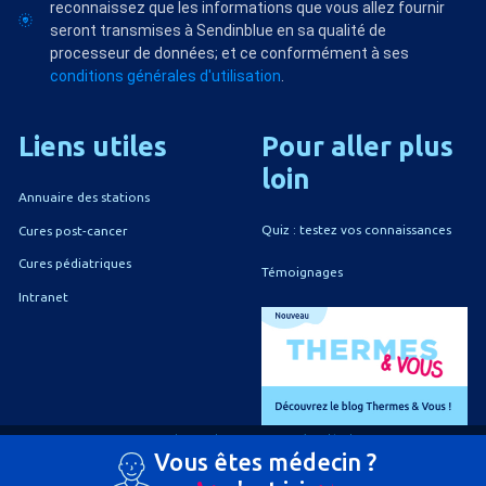
reconnaissez que les informations que vous allez fournir
seront transmises à Sendinblue en sa qualité de
processeur de données; et ce conformément à ses
conditions générales d'utilisation
.
Liens
utiles
Pour
aller
plus
loin
Annuaire des stations
Quiz : testez vos connaissances
Cures post-cancer
Cures pédiatriques
Témoignages
Intranet
A propos du CNETh
Mentions légales
Vous êtes médecin ?
Politique de confidentialité
Politique de gestion des cookies