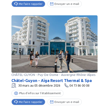
04
l’établissement
24
Me faire rappeler
Envoyer un e-mail
50
24
75
Envoyer
Me faire
02
un e-
Plus d’infos sur
30
rappeler
mail
l’établissement
Plus d’infos sur
l’établissement
Envoyer
Me faire
un e-
rappeler
mail
Envoyer
Me faire
un e-
rappeler
mail
CHÂTEL-GUYON
-
Puy-De-Dome
- Auvergne-Rhône-Alpes
Châtel-Guyon - Aïga Resort Thermal & Spa
30 mars au 05 décembre 2026
04 73 86 00 08
Plus d’infos sur l’établissement
Me faire rappeler
Envoyer un e-mail