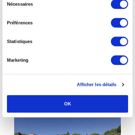
Nécessaires
du
consentement
Préférences
Statistiques
Marketing
CONTREXÉVILLE
-
Vosges
- Grand-Est
Contrexéville - Etablissement Thermal
30 mars au 14 novembre 2026
03 29 08 03 24
Afficher les détails
Plus d’infos sur l’établissement
Me faire rappeler
Envoyer un e-mail
OK