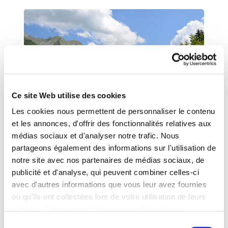
Ce site Web utilise des cookies
Les cookies nous permettent de personnaliser le contenu
et les annonces, d'offrir des fonctionnalités relatives aux
AULUS-LES-BAINS
-
Ariege
- Occitanie
médias sociaux et d'analyser notre trafic. Nous
AULUS-LES-BAINS - Etablissement thermal
partageons également des informations sur l'utilisation de
23 mars au 07 novembre 2026
05 61 66 36 80
notre site avec nos partenaires de médias sociaux, de
publicité et d'analyse, qui peuvent combiner celles-ci
Plus d’infos sur l’établissement
avec d'autres informations que vous leur avez fournies
Me faire rappeler
Envoyer un e-mail
ou qu'ils ont collectées lors de votre utilisation de leurs
services. Vous consentez à nos cookies si vous
continuez à utiliser notre site Web.
Sélection