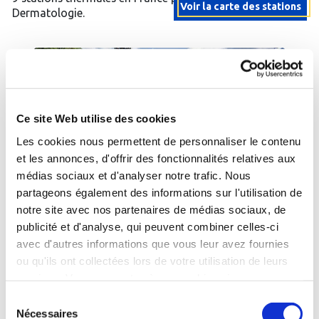
Voir la carte des stations
Dermatologie.
AVÈNE-
LA
LA
LES-
BOURBOULE
ROCHE-
BAINS
-
POSAY
-
Puy-
-
Herault
De-
Vienne
-
Dome
-
Ce site Web utilise des cookies
Occitanie
-
Nouvelle
Auvergne-
Aquitaine
Avène-
Les cookies nous permettent de personnaliser le contenu
Rhône-
La
les-
Alpes
et les annonces, d'offrir des fonctionnalités relatives aux
Roche-
Bains
La
médias sociaux et d'analyser notre trafic. Nous
Posay
-
Bourboule
partageons également des informations sur l'utilisation de
-
Centre
-
Centre
notre site avec nos partenaires de médias sociaux, de
thermal
Les
Thermal
URIAGE-LES-BAINS
-
Isere
- Auvergne-Rhône-Alpes
d'Avène
publicité et d'analyse, qui peuvent combiner celles-ci
Grands
09 février
16 mars
Uriage-les-Bains - Etablissement Thermal
avec d'autres informations que vous leur avez fournies
Thermes
au 12
au 21
d'Uriage
décembre
06 avril
novembre
ou qu'ils ont collectées lors de votre utilisation de leurs
2026
au 31
30 mars au 05 décembre 2026
04 76 89 10 17
2026
services. Vous consentez à nos cookies si vous
octobre
05
04
2026
49
Plus d’infos sur l’établissement
67
continuez à utiliser notre site Web.
Sélection
19
04
23
49
Nécessaires
73
41
Me faire rappeler
Envoyer un e-mail
du