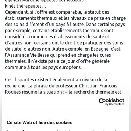
kinésithérapeutes…
Cependant, si l’offre est comparable, le statut des
établissements thermaux et les niveaux de prise en charge
des soins diffèrent d’un pays à l’autre. Dans certains pays
par exemple, certains établissements thermaux sont
considérés comme des établissements de santé et
d’autres non, certains ont le droit de pratiquer des soins
de suite, d’autres non. Autre exemple, en Espagne, c’est
l’Assurance Vieillesse qui prend en charge les cures
thermales. Il n’existe pas à ce jour d’offre générale
commune à tous les pays européens.
Ces disparités existent également au niveau de la
recherche. La phrase du professeur Christian-François
Roques résume la situation : « la recherche thermale est
européenne mais la recherche européenne thermale reste
à construire ».
En effet, elle s’appuie sur quelques instituts universitaires
dédiés et les études réalisées sont souvent publiées dans
Ce site Web utilise des cookies
la presse scientifique européenne, principalement anglo-
saxonne. Il n’existe pas aujourd’hui d’organisme européen