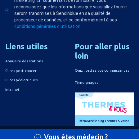
marketing. En soumettant ce formulaire, vous
reconnaissez que les informations que vous allez fournir
seront transmises à Sendinblue en sa qualité de
processeur de données; et ce conformément à ses
conditions générales d'utilisation
.
Liens
utiles
Pour
aller
plus
loin
Annuaire des stations
Quiz : testez vos connaissances
Cures post-cancer
Cures pédiatriques
Témoignages
Intranet
A propos du CNETh
Mentions légales
Vous êtes médecin ?