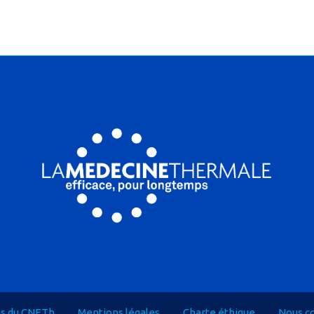
os du CNETh
Mentions légales
Charte éthique
Nous c